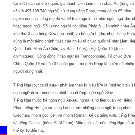
Có 26% dân số ở 27 quốc gia thành viên Liên minh châu Âu (tổng số
dân là 497.198.740 người) sử dụng tiếng Pháp, trong đó có 65 triệu
người nói như tiếng mẹ đẻ và 69 triệu người nói như ngôn ngữ thứ n
hoặc ngoại ngữ. Số lượng người nói tiếng Pháp ở Liên minh châu Â
xếp thứ 3 sau tiếng Đức (thứ nhất) và tiếng Anh (thứ nhì). Tiếng Phá
cũng là một tiếng chính thức của nhiều tổ chức quốc tế như Liên Hiệ
Quốc, Liên Minh Âu Châu, Ủy Ban Thế Vận Hội Quốc Tế (Jeux
olympiques), Cộng đồng Pháp ngữ (la Francophonie), Tổ chức Bưu
Chính Quốc Tế và của 31 quốc gia – trong đó Pháp là nước có nhiều
người dùng nhất.
Tiếng Nga (русский язык; phát âm theo kí hiệu IPA là /ruskʲə: jɪ'zɨk/) 
ngôn ngữ được nói nhiều nhất của những ngôn ngữ Slav.
Tiếng Nga thuộc hệ ngôn ngữ Ấn-Âu, nghĩa là nó liên quan với tiếng
Phạn, tiếng Hy Lạp và tiếng Latinh, với những ngôn ngữ trong nhóm
Giécman, nhóm gốc Celt và nhóm Rôman, kể cả tiếng Anh, tiếng Ph
và tiếng Gaeilge (tiếng Ái Nhĩ Lan). Mẫu chữ viết của tiếng Nga có từ
thế kỷ 10 đến nay.