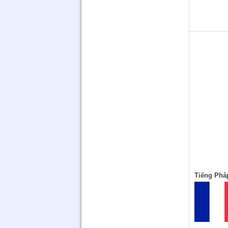
Extremely well translated.We definitely
recommend Vietrans Co., Ltd.
- Piagio Vietnam -
Tiếng Phá