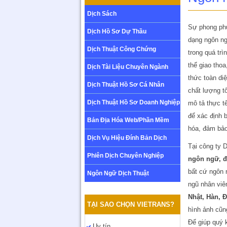
Dịch Sách
Sự phong phú
Dịch Hồ Sơ Dự Thầu
dạng ngôn ng
Dịch Thuật Công Chứng
trong quá tr
thể giao tho
Dịch Tài Liệu Chuyên Ngành
thức toàn diệ
Dịch Thuật Hồ Sơ Cá Nhân
chất lượng t
Dịch Thuật Hồ Sơ Doanh Nghiệp
mô tả thực t
để xác định 
Bản Địa Hóa Web/Phần Mềm
hóa, đảm bảo
Dịch Vụ Hiệu Đính Bản Dịch
Tại công ty 
Phiên Dịch Chuyên Nghiệp
ngôn ngữ, đ
bất cứ ngôn 
Ngôn Ngữ Dịch Thuật
ngũ nhân viê
Nhật, Hàn, 
TẠI SAO CHỌN VIETRANS?
hình ảnh cũn
Để giúp quý 
Uy tín