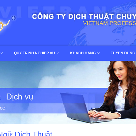
QUY TRÌNH NGHIỆP VỤ
KHÁCH HÀNG
TUYỂN DỤNG
Ngữ Dịch Thuật