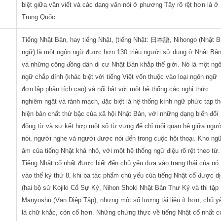
biệt giữa văn viết và các dạng văn nói ở phương Tây rõ rệt hơn là ở
Trung Quốc.
Tiếng Nhật Bản, hay tiếng Nhật, (tiếng Nhật: 日本語, Nihongo (Nhật 
ngữ) là một ngôn ngữ được hơn 130 triệu người sử dụng ở Nhật Bả
và những cộng đồng dân di cư Nhật Bản khắp thế giới. Nó là một ng
ngữ chắp dính (khác biệt với tiếng Việt vốn thuộc vào loại ngôn ngữ
đơn lập phân tích cao) và nổi bật với một hệ thống các nghi thức
nghiêm ngặt và rành mạch, đặc biệt là hệ thống kính ngữ phức tạp t
hiện bản chất thứ bậc của xã hội Nhật Bản, với những dạng biến đổi
động từ và sự kết hợp một số từ vựng để chỉ mối quan hệ giữa ngư
nói, người nghe và người được nói đến trong cuộc hội thoại. Kho ng
âm của tiếng Nhật khá nhỏ, với một hệ thống ngữ điệu rõ rệt theo từ.
Tiếng Nhật cổ nhất được biết đến chủ yếu dựa vào trạng thái của nó
vào thế kỷ thứ 8, khi ba tác phẩm chủ yếu của tiếng Nhật cổ được d
(hai bộ sử Kojiki Cổ Sự Ký, Nihon Shoki Nhật Bản Thư Kỷ và thi tập
Manyoshu (Vạn Diệp Tập); nhưng một số lượng tài liệu ít hơn, chủ y
là chữ khắc, còn cổ hơn. Những chứng thực về tiếng Nhật cổ nhất c