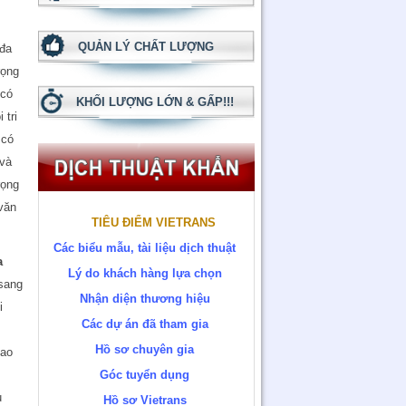
QUẢN LÝ CHẤT LƯỢNG
 đa
rọng
 có
KHỐI LƯỢNG LỚN & GẤP!!!
 tri
 có
 và
rọng
 văn
TIÊU ĐIỂM VIETRANS
Các biểu mẫu, tài liệu dịch thuật
a
Lý do khách hàng lựa chọn
 sang
Nhận diện thương hiệu
i
Các dự án đã tham gia
Hồ sơ chuyên gia
cao
Góc tuyển dụng
u
Hồ sơ Vietrans