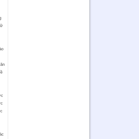
g
gữ
ào
văn
về
ợc
ợc
ực
hác