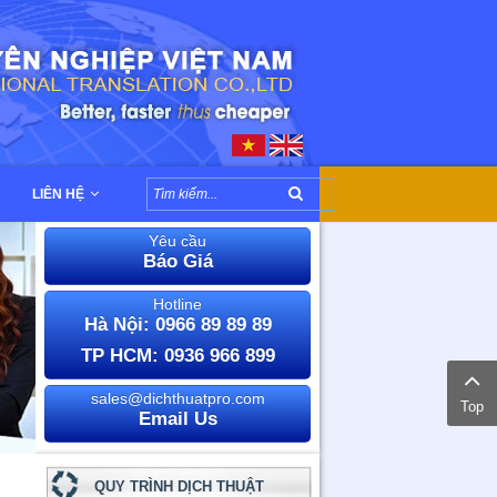
LIÊN HỆ
Yêu cầu
Báo Giá
Hotline
Hà Nội: 0966 89 89 89
TP HCM: 0936 966 899
sales@dichthuatpro.com
Top
Email Us
QUY TRÌNH DỊCH THUẬT