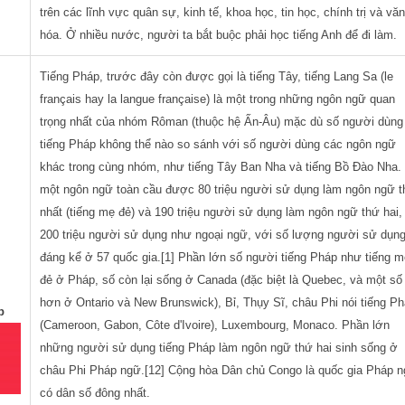
trên các lĩnh vực quân sự, kinh tế, khoa học, tin học, chính trị và vă
hóa. Ở nhiều nước, người ta bắt buộc phải học tiếng Anh để đi làm.
Tiếng Pháp, trước đây còn được gọi là tiếng Tây, tiếng Lang Sa (le
français hay la langue française) là một trong những ngôn ngữ quan
trọng nhất của nhóm Rôman (thuộc hệ Ấn-Âu) mặc dù số người dùng
The translations were excellent.
Bản dịch chất lượng tốt, dịch
tiếng Pháp không thể nào so sánh với số người dùng các ngôn ngữ
Amazing accuracy.You exceeded my
chuyên nghiệp, luôn đúng hẹn.
khác trong cùng nhóm, như tiếng Tây Ban Nha và tiếng Bồ Đào Nha. 
expectations.
chân thành cảm ơn Vietrans P
một ngôn ngữ toàn cầu được 80 triệu người sử dụng làm ngôn ngữ 
nhất (tiếng mẹ đẻ) và 190 triệu người sử dụng làm ngôn ngữ thứ hai,
- KPMG International -
- Nec Solutions Vietnam -
200 triệu người sử dụng như ngoại ngữ, với số lượng người sử dụn
đáng kể ở 57 quốc gia.[1] Phần lớn số người tiếng Pháp như tiếng 
đẻ ở Pháp, số còn lại sống ở Canada (đặc biệt là Quebec, và một số 
hơn ở Ontario và New Brunswick), Bỉ, Thụy Sĩ, châu Phi nói tiếng P
p
(Cameroon, Gabon, Côte d'Ivoire), Luxembourg, Monaco. Phần lớn
những người sử dụng tiếng Pháp làm ngôn ngữ thứ hai sinh sống ở
châu Phi Pháp ngữ.[12] Cộng hòa Dân chủ Congo là quốc gia Pháp 
có dân số đông nhất.