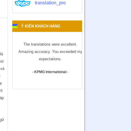
translation_pro
n
Ý KIẾN KHÁCH HÀNG
 vụ
The translations were excellent.
A professional transla
Xin
Amazing accuracy. You exceeded my
consistently good servic
là
ro.
expectations.
makes us choose for you 
thứ
time.
 và
- KPMG International -
g
- Sumitomo Corporat
mẹ
ít
háp
ngữ