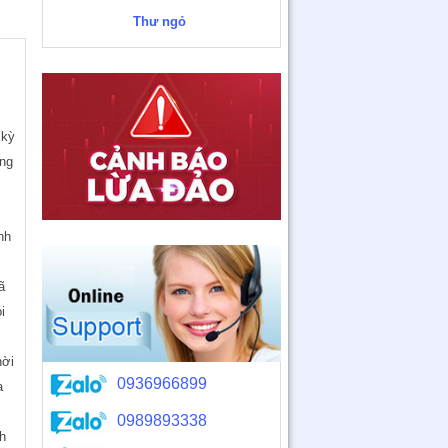
Thư ngỏ
c
 kỳ
ồng
nh
ã
i
n
hời
0936966899
a
0989893338
h