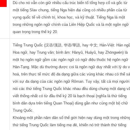
Dù cho nó vẫn còn giữ nhiều cấu trúc biến tố tổng hợp cổ và gốc từ
một tiếng Slav chung, tiếng Nga hiện đại cũng có nhiều phần của từ
vựng quốc tế về chính trị, khoa học, và kỹ thuật. Tiếng Nga là một
trong những ngôn ngữ chính của Liên Hiệp Quốc và là một ngôn ngữ
quan trọng trong thế kỷ 20.
Tiếng Trung Quốc (汉语/漢語, 华语/華語, hay 中文; Hán-Việt: Hán ng
Hoa ngữ, hay Trung văn; bính âm: Hànyǔ, Huáyǔ, hay Zhōngwén) là
một họ ngôn ngữ gồm các ngôn ngữ có ngữ điệu thuộc hệ ngôn ngữ
Hán-Tạng. Mặc dù thường được coi là ngôn ngữ duy nhất với lý do 
hoá, trên thực tế mức độ đa dạng giữa các vùng khác nhau có thể s
với sự đa dạng của các ngôn ngữ Rôman. Tuy vậy, tất cả mọi người
nói các thứ tiếng Trung Quốc khác nhau đều dùng chung một dạng v
viết thống nhất có từ đầu thế kỷ 20 là bạch thoại (nghĩa là thứ tiếng
bình dân dựa trên tiếng Quan Thoại) dùng gần như cùng một bộ chữ
Trung Quốc.
Khoảng một phần năm dân số thế giới hiện nay dùng một trong nhữn
thứ tiếng Trung Quốc làm tiếng mẹ đẻ, khiến nó trở thành thứ tiếng