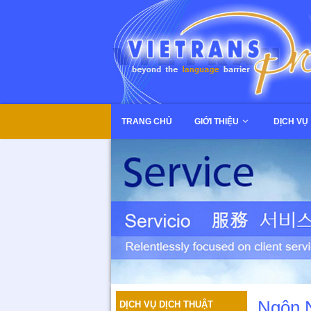
TRANG CHỦ
GIỚI THIỆU
DỊCH VỤ
Ngôn 
DỊCH VỤ DỊCH THUẬT