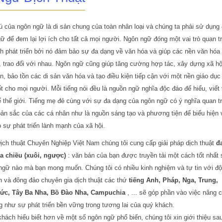
 của ngôn ngữ là di sản chung của toàn nhân loại và chúng ta phải sử dụng
ữ để đem lại lợi ích cho tất cả mọi người. Ngôn ngữ đóng một vai trò quan t
ình phát triển bởi nó đảm bảo sự đa dạng về văn hóa và giúp các nền văn hóa
a, trao đổi với nhau. Ngôn ngữ cũng giúp tăng cường hợp tác, xây dựng xã hội
n, bảo tồn các di sản văn hóa và tạo điều kiện tiếp cận với một nền giáo dục
ốt cho mọi người. Mỗi tiếng nói đều là nguồn ngữ nghĩa độc đáo để hiểu, viết
ế thế giới. Tiếng mẹ đẻ cùng với sự đa dạng của ngôn ngữ có ý nghĩa quan t
bản sắc của các cá nhân như là nguồn sáng tạo và phương tiện để biểu hiện
 sự phát triển lành mạnh của xã hội.
Dịch thuật Chuyên Nghiệp Việt Nam chúng tôi cung cấp giải pháp dịch thuật
đ
a chiều (xuôi, ngược)
: văn bản của bạn được truyền tải một cách tốt nhất
ngữ nào mà bạn mong muốn. Chúng tôi có nhiều kinh nghiệm và tự tin với độ
n và đông đảo chuyên gia dịch thuật các thứ
tiếng Anh, Pháp, Nga, Trung,
Đức, Tây Ba Nha, Bồ Đào Nha, Campuchia
, ... sẽ góp phần vào việc nâng 
g như sự phát triển bền vững trong tương lai của quý khách.
khách hiểu biết hơn về một số ngôn ngữ phổ biến, chúng tôi xin giới thiệu sa