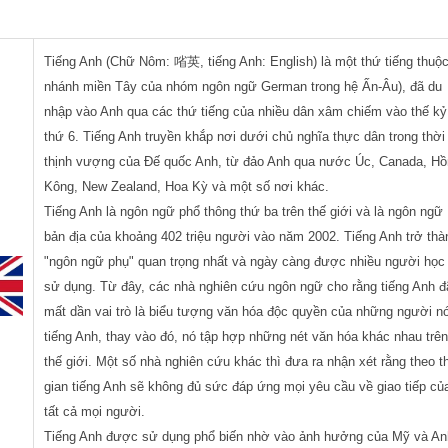
Tiếng Anh (Chữ Nôm: 㗂英, tiếng Anh: English) là một thứ tiếng thuộ
nhánh miền Tây của nhóm ngôn ngữ German trong hệ Ấn-Âu), đã du
nhập vào Anh qua các thứ tiếng của nhiều dân xâm chiếm vào thế kỷ
thứ 6. Tiếng Anh truyền khắp nơi dưới chủ nghĩa thực dân trong thời
thịnh vượng của Đế quốc Anh, từ đảo Anh qua nước Úc, Canada, H
Kông, New Zealand, Hoa Kỳ và một số nơi khác.
Tiếng Anh là ngôn ngữ phổ thông thứ ba trên thế giới và là ngôn ngữ
bản địa của khoảng 402 triệu người vào năm 2002. Tiếng Anh trở thà
"ngôn ngữ phụ" quan trọng nhất và ngày càng được nhiều người học
sử dụng. Từ đây, các nhà nghiên cứu ngôn ngữ cho rằng tiếng Anh đ
mất dần vai trò là biểu tượng văn hóa độc quyền của những người nó
tiếng Anh, thay vào đó, nó tập hợp những nét văn hóa khác nhau trê
thế giới. Một số nhà nghiên cứu khác thì đưa ra nhận xét rằng theo t
gian tiếng Anh sẽ không đủ sức đáp ứng mọi yêu cầu về giao tiếp củ
tất cả mọi người.
Tiếng Anh được sử dụng phổ biến nhờ vào ảnh hưởng của Mỹ và An