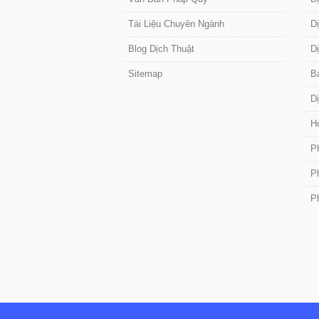
Tài Liệu Chuyên Ngành
D
Blog Dịch Thuật
D
Sitemap
B
D
H
P
P
P