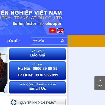
LIÊN HỆ
Yêu cầu
Báo Giá
Hotline
Hà Nội: 0966 89 89 89
TP HCM: 0936 966 899
sales@dichthuatpro.com
Top
Email Us
QUY TRÌNH DỊCH THUẬT