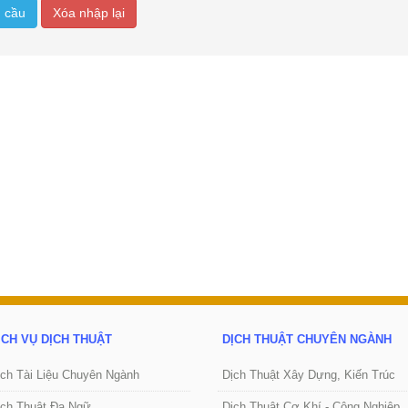
u cầu
Xóa nhập lại
slated.We definitely
The translations were excellent.
Bản dịch 
trans Co., Ltd.
Amazing accuracy.You exceeded my
chuyên ng
expectations.
chân thàn
 Vietnam -
- KPMG International -
- Nec
ỊCH VỤ DỊCH THUẬT
DỊCH THUẬT CHUYÊN NGÀNH
ịch Tài Liệu Chuyên Ngành
Dịch Thuật Xây Dựng, Kiến Trúc
ịch Thuật Đa Ngữ
Dịch Thuật Cơ Khí - Công Nghiệp