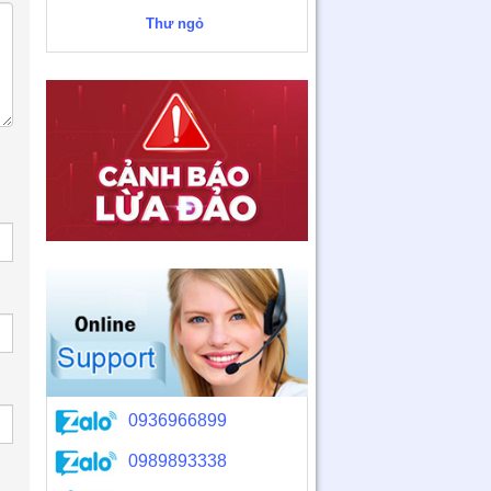
Thư ngỏ
0936966899
0989893338