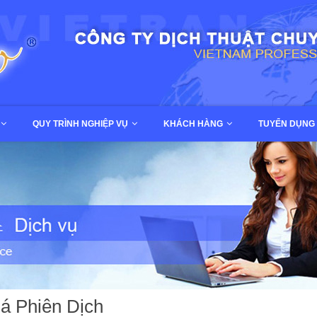
QUY TRÌNH NGHIỆP VỤ
KHÁCH HÀNG
TUYỂN DỤNG
á Phiên Dịch