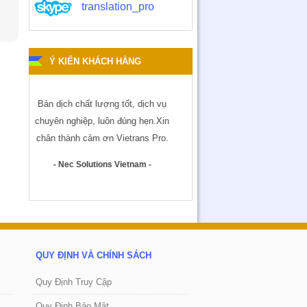
translation_pro
Ý KIẾN KHÁCH HÀNG
chất lượng tốt, dịch vụ
The translations were excellent.
A 
hiệp, luôn đúng hẹn.Xin
Amazing accuracy. You exceeded my
con
h cảm ơn Vietrans Pro.
expectations.
make
 Solutions Vietnam -
- KPMG International -
QUY ĐỊNH VÀ CHÍNH SÁCH
Quy Định Truy Cập
Quy Định Bảo Mật