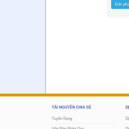
Gửi yê
Extremely well tran
recommend Vie
- Piagio
TÀI NGUYÊN CHIA SẺ
D
Tuyển Dụng
D
Văn Bản Pháp Quy
D