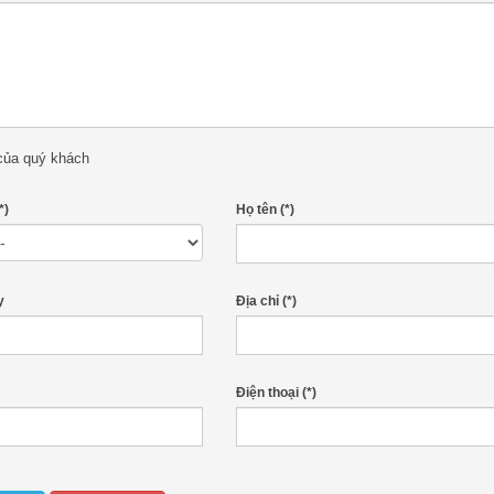
 của quý khách
*)
Họ tên
(*)
y
Địa chỉ
(*)
Điện thoại
(*)