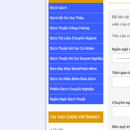
Dịch Sách
Để liên hệ
Dịch Hồ Sơ Dự Thầu
viên của c
Dịch Thuật Công Chứng
Yêu cầu c
Dịch Tài Liệu Chuyên Ngành
Dịch Thuật Hồ Sơ Cá Nhân
Ngôn ngữ c
Dịch Thuật Hồ Sơ Doanh Nghiệp
Bản Địa Hóa Web/Phần Mềm
Thời gian 
Dịch Vụ Hiệu Đính Bản Dịch
Phiên Dịch Chuyên Nghiệp
Ngôn Ngữ Dịch Thuật
Chuyên ng
TẠI SAO CHỌN VIETRANS?
Nếu quý kh
Uy tín